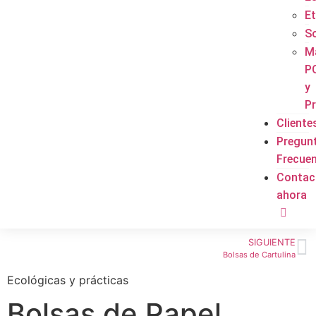
E
S
Ma
P
y
P
Cliente
Pregun
Frecue
Contac
ahora
SIGUIENTE
Bolsas de Cartulina
Ecológicas y prácticas
Bolsas de Papel