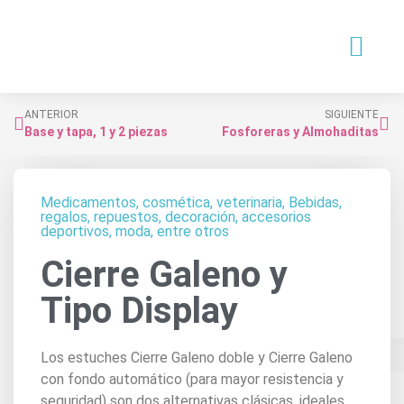
Preguntas Frecuent
Contactanos ahora
ANTERIOR
SIGUIENTE
Base y tapa, 1 y 2 piezas
Fosforeras y Almohaditas
Medicamentos, cosmética, veterinaria, Bebidas,
regalos, repuestos, decoración, accesorios
deportivos, moda, entre otros
Cierre Galeno y
Tipo Display
Los estuches Cierre Galeno doble y Cierre Galeno
con fondo automático (para mayor resistencia y
seguridad) son dos alternativas clásicas, ideales